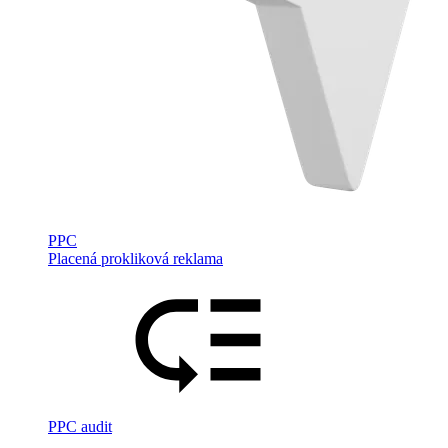
PPC
Placená prokliková reklama
PPC audit