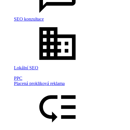
SEO konzultace
Lokální SEO
PPC
Placená prokliková reklama