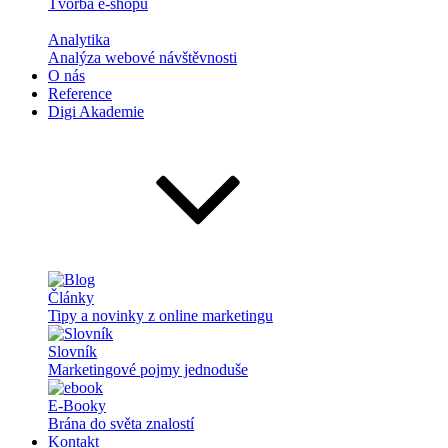
Tvorba e-shopů
Analytika
Analýza webové návštěvnosti
O nás
Reference
Digi Akademie
Články
Tipy a novinky z online marketingu
Slovník
Marketingové pojmy jednoduše
E-Booky
Brána do světa znalostí
Kontakt