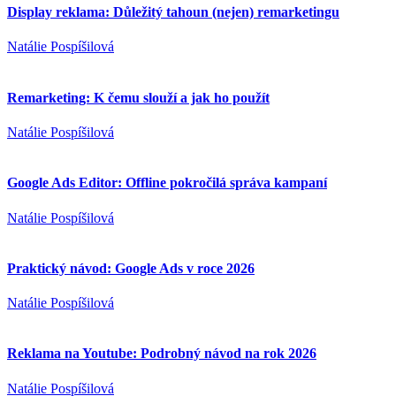
Display reklama: Důležitý tahoun (nejen) remarketingu
Natálie Pospíšilová
Remarketing: K čemu slouží a jak ho použít
Natálie Pospíšilová
Google Ads Editor: Offline pokročilá správa kampaní
Natálie Pospíšilová
Praktický návod: Google Ads v roce 2026
Natálie Pospíšilová
Reklama na Youtube: Podrobný návod na rok 2026
Natálie Pospíšilová