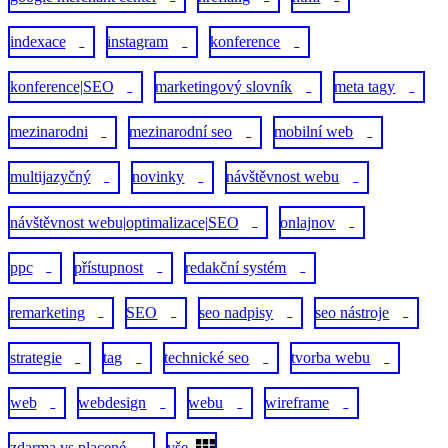
indexace
instagram
konference
1
1
3
konference|SEO
marketingový slovník
meta tagy
1
8
1
mezinarodni
mezinarodní seo
mobilní web
1
1
1
multijazyčný
novinky
návštěvnost webu
1
2
1
návštěvnost webu|optimalizace|SEO
onlajnov
1
1
ppc
přístupnost
redakční systém
9
1
1
remarketing
SEO
seo nadpisy
seo nástroje
4
4
1
1
strategie
tag
technické seo
tvorba webu
1
1
1
1
web
webdesign
webu
wireframe
2
1
1
1
zdarma vs placené
vše