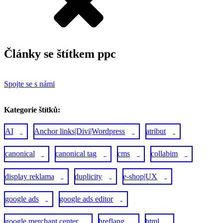
Články se štítkem
ppc
Spojte se s námi
Kategorie štítků:
AI
Anchor links|Divi|Wordpress
atribut
1
1
1
canonical
canonical tag
cms
collabim
1
1
1
1
display reklama
duplicity
e-shop|UX
4
1
1
google ads
google ads editor
2
1
google merchant center
hreflang
html
1
1
1