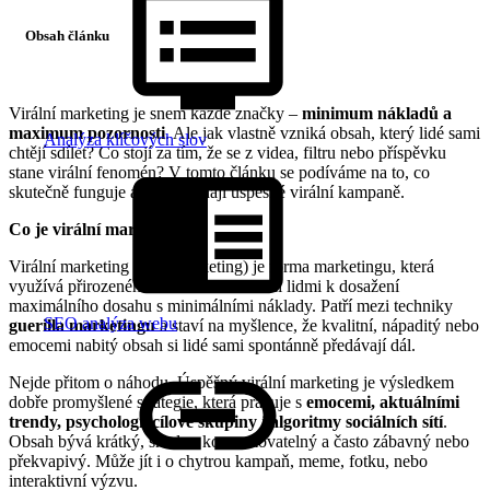
Obsah článku
Virální marketing je snem každé značky –
minimum nákladů a
maximum pozornosti
. Ale jak vlastně vzniká obsah, který lidé sami
Analýza klíčových slov
chtějí sdílet? Co stojí za tím, že se z videa, filtru nebo příspěvku
stane virální fenomén? V tomto článku se podíváme na to, co
skutečně funguje a jak vypadají úspěšné virální kampaně.
Co je virální marketing?
Virální marketing (viral marketing) je forma marketingu, která
využívá přirozeného šíření obsahu mezi lidmi k dosažení
maximálního dosahu s minimálními náklady. Patří mezi techniky
SEO analýza webu
guerilla marketingu
a staví na myšlence, že kvalitní, nápaditý nebo
emocemi nabitý obsah si lidé sami spontánně předávají dál.
Nejde přitom o náhodu. Úspěšný virální marketing je výsledkem
dobře promyšlené strategie, která pracuje s
emocemi, aktuálními
trendy, psychologií cílové skupiny
i
algoritmy sociálních sítí
.
Obsah bývá krátký, snadno konzumovatelný a často zábavný nebo
překvapivý. Může jít i o chytrou kampaň, meme, fotku, nebo
interaktivní výzvu.