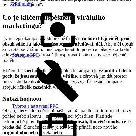
PPC audit
by tě mohlo zajímat“.
Co je klíčem úspěšného virálního
marketingu?
Ty nejlepší kampaně vědí přesně tři věci:
co lidé chtějí vidět
,
proč
obsah sdílejí
a
jakým způsobem ho předávají dál
. Aby měl obsah
šanci stát se virálním, musí zapadnout do potřeb a nálady konkrétní
cílové skupiny – a zároveň ji inspirovat k tomu, aby se o něj chtěla
Strategie PPC
podělit.
Klíčem k úspěchu nejlepších virálních kampaní je
vzbudit v lidech
pocit, že jsou součástí něčeho většího
, a zároveň jim dát prostor
pro vlastní kreativitu a osobité pojetí výzvy. Úspěšné kampaně
spojuje několik zásadních vlastností:
Nabízí hodnotu
Tvorba a nastavení PPC
Obsah, který lidem něco přináší – ať už praktickou informaci, nový
pohled nebo zábavu – má vyšší šanci být sdílen. Platí zde
jednoduché pravidlo:
čím užitečnější obsah, tím větší motivace
jej
předat dál. Skutečně cenný je ten, který přináší něco nového,
originálního
nebo nečekaného.