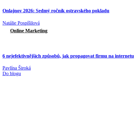
Onlajnov 2026: Sedmý ročník ostravského pokladu
Natálie Pospíšilová
Online Marketing
6 nejefektivnějších způsobů, jak propagovat firmu na internetu
Pavlína Široká
Do blogu