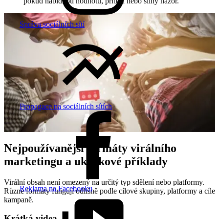
pokud nabídnou hodnotu, příběh nebo silný názor.
Správa sociálních sítí
Propagace na sociálních sítích
Nejpoužívanější formáty virálního
marketingu a ukázkové příklady
Virální obsah není omezený na určitý typ sdělení nebo platformy.
Reklama na Facebooku
Různé formáty fungují odlišně podle cílové skupiny, platformy a cíle
kampaně.
Krátká videa