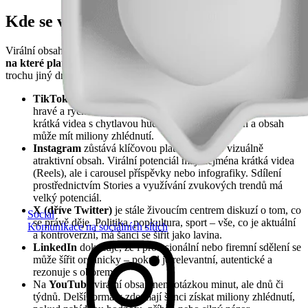
Kde se virální obsah šíří nejlépe?
Virální obsah nevzniká ve vakuu – jeho úspěch úzce souvisí s tím,
na které platformě vznikne
. Každá sociální síť totiž podporuje
trochu jiný druh sdílení i typ obsahu, který má šanci uspět.
TikTok
je ideální prostředí pro značky, které se nebojí být
hravé a rychle reagovat. Nejlépe fungují výzvy, trendy a
krátká videa s chytlavou hudbou – stačí pár hodin a obsah
může mít miliony zhlédnutí.
Instagram
zůstává klíčovou platformou pro vizuálně
atraktivní obsah. Virální potenciál mají zejména krátká videa
(Reels), ale i carousel příspěvky nebo infografiky. Sdílení
prostřednictvím Stories a využívání zvukových trendů má
velký potenciál.
X (dříve Twitter)
je stále živoucím centrem diskuzí o tom, co
Social
se právě děje. Politika, popkultura, sport – vše, co je aktuální
Komunikace na sociálních sítích
a kontroverzní, má šanci se šířit jako lavina.
LinkedIn
dokazuje, že i profesionální nebo firemní sdělení se
může šířit organicky – pokud je relevantní, autentické a
rezonuje s oborem.
Na
YouTube
virální obsah není otázkou minut, ale dnů či
týdnů. Delší formáty zde mají šanci získat miliony zhlédnutí,