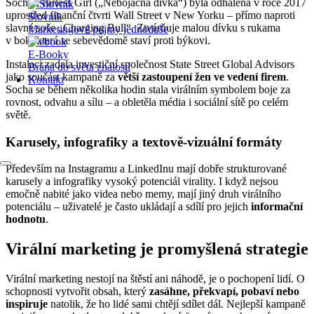
Socha Fearless Girl („Nebojácná dívka“) byla odhalena v roce 2017
uprostřed finanční čtvrti Wall Street v New Yorku – přímo naproti
Slovník
slavné soše „Charging Bull“. Ztvárňuje malou dívku s rukama
Marketingové pojmy jednoduše
v bok, která se sebevědomě staví proti býkovi.
E-Booky
Instalaci zadala investiční společnost State Street Global Advisors
Brána do světa znalostí
jako součást kampaně za
větší zastoupení žen ve vedení firem
.
Kontakt
Socha se během několika hodin stala virálním symbolem boje za
rovnost, odvahu a sílu – a obletěla média i sociální sítě po celém
světě.
Karusely, infografiky a textově-vizuální formáty
Především na Instagramu a LinkedInu mají dobře strukturované
karusely a infografiky vysoký potenciál virality. I když nejsou
emočně nabité jako videa nebo memy, mají jiný druh virálního
potenciálu – uživatelé je často ukládají a sdílí pro jejich
informační
hodnotu
.
Virální marketing je promyšlená strategie
Virální marketing nestojí na štěstí ani náhodě, je o pochopení lidí. O
schopnosti vytvořit obsah, který
zasáhne, překvapí, pobaví nebo
inspiruje
natolik, že ho lidé sami chtějí sdílet dál. Nejlepší kampaně