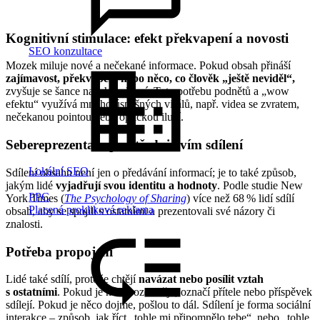
Kognitivní stimulace: efekt překvapení a novosti
SEO konzultace
Mozek miluje nové a nečekané informace. Pokud obsah přináší
zajímavost, překvapení nebo něco, co člověk „ještě neviděl“,
zvyšuje se šance na jeho sdílení. Tuto potřebu podnětů a „wow
efektu“ využívá mnoho úspěšných virálů, např. videa se zvratem,
nečekanou pointou nebo optickou iluzí.
Sebereprezentace prostřednictvím sdílení
Lokální SEO
Sdílení obsahu není jen o předávání informací; je to také způsob,
jakým lidé
vyjadřují svou identitu a hodnoty
. Podle studie New
PPC
York Times (
The Psychology of Sharing
) více než 68 % lidí sdílí
Placená prokliková reklama
obsah, aby se spojili s ostatními a prezentovali své názory či
znalosti.
Potřeba propojení
Lidé také sdílí, protože chtějí
navázat nebo posílit vztah
s ostatními
. Pokud je něco rozesměje, označí přítele nebo příspěvek
sdílejí. Pokud je něco dojme, pošlou to dál. Sdílení je forma sociální
interakce – způsob, jak říct „tohle mi připomnělo tebe“, nebo „tohle