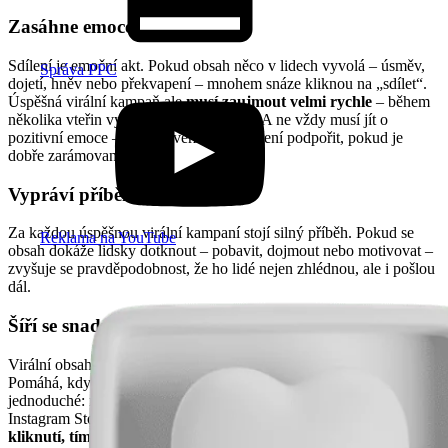
Zasáhne emoce
Sdílení je emoční akt. Pokud obsah něco v lidech vyvolá – úsměv,
Správa PPC
dojetí, hněv nebo překvapení – mnohem snáze kliknou na „sdílet“.
Úspěšná virální kampaň ale
musí zaujmout velmi rychle
– během
několika vteřin vytvořit emoční spojení. A ne vždy musí jít o
pozitivní emoce – i kontroverze může šíření podpořit, pokud je
dobře zarámovaná.
Vypráví příběh
Za každou úspěšnou virální kampaní stojí silný příběh. Pokud se
Reklama na YouTube
obsah dokáže lidsky dotknout – pobavit, dojmout nebo motivovat –
zvyšuje se pravděpodobnost, že ho lidé nejen zhlédnou, ale i pošlou
dál.
Šíří se snadno a rychle
Virální obsah se musí šířit přirozeně – a ideálně i bez překážek.
Pomáhá, když je dostupný napříč kanály a jeho sdílení je technicky
jednoduché: např. tlačítko „sdílet“ na blogu, přímé odkazy pro
Instagram Stories nebo výzva k označování přátel.
Čím méně
kliknutí, tím větší šance
, že se obsah rozběhne.