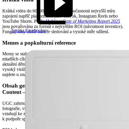
Krátká videa do 60–90 vteřin mají v současnosti nejvyšší míru
zapojení napříč platformami jako TikTok, Instagram Reels nebo
YouTube Shorts. Podle
HubSpot State of Marketing Report 2025
jsou považována za formát s nejvyšším ROI (návratnost investice).
Správa Facebooku
Fungují díky nízké bariéře sledování a vysoké míře sdílení.
Memes a popkulturní reference
Memy se staly běžnou součástí brand komunikace, zejména u
mladších cílových skupin. Využívají humor, ironii nebo reakce na
aktuální dění. Pokud jsou dobře zacílené a rychle publikované, mají
vysoký virální potenciál. Příklady úspěšného meme marketingu
najdete u značek jako
Netflix, Wendy’s
nebo
Ryanair
.
Obsah generovaný uživateli (User Generated
Content – UGC)
UGC zahrnuje obsah, který vytvářejí samotní uživatelé – například
fotografie, videa nebo příspěvky na sociálních sítích, které se
vztahují ke značce. Ve virálním marketingu se UGC využívá
k podpoře spontánního šíření obsahu a zapojení komunity.