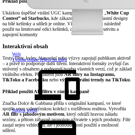
Příklad použití UGC
Ukázkou úspěšné virální UGC kampaně je například „
White Cup
Contest” od Starbucks
, kde zákazníci navrhovali vlastní designy
na bílé kelímky a sdíleli je online. Vítězný design byl následně
použit na limitované edici kelímků, což podpořilo kreativitu a
zapojení komunity
Interaktivní obsah
Web
Testy, filtry, kvízy, hlasování nebo výzvy zapojují publikum aktivně
Tvorba online řešení na míru
– a právě to podporuje další šíření. Interaktivní formáty zvyšují čas
strávený s obsahem a podporují tvorbu vlastních verzí, což je základ
virálního efektu. Příkladem jsou
AR filtry na Instagramu,
TikToku a Facebooku
nebo
výzvy
a virální trendy na TikToku
.
Příklad použití AR filtru v rámci kampaně
Značka Dolce & Gabbana přišla s originální kampaní, ve které
spojila svou valentýnskou kolekci s rozšířenou realitou. Vytvořila
Správa webů
AR filtr s jahodovým motivem
, který odráží hravou náladu
sezóny, a přitom zábavně propojuje uživatele s jejich produkty. Filtr
zaujal nejen vzhledem, ale i jednoduchostí použití a možností
sdílení.