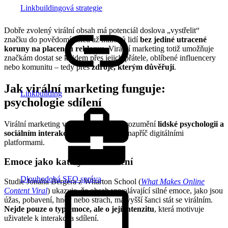
Linkbuildingová strategie
Dobře zvolený virální obsah má potenciál doslova „vystřelit“
značku do povědomí tisíců až milionů lidí
bez jediné utracené
koruny na placenou reklamu
. Virální marketing totiž umožňuje
značkám dostat se k lidem přes jejich přátele, oblíbené influencery
nebo komunitu – tedy přes
zdroje, kterým důvěřují
.
Jak virální marketing funguje:
Linkbuilding
psychologie sdílení
Virální marketing využívá hluboké porozumění
lidské psychologii a
sociálním interakcím
k šíření obsahu napříč digitálními
platformami.
Emoce jako katalyzátor sdílení
Dlouhodobá SEO správa
Studie Jonaha Bergera z Wharton School (
What Makes Online
Content Viral
) ukazuje, že obsah vyvolávající silné emoce, jako jsou
úžas, pobavení, hněv nebo strach, má vyšší šanci stát se virálním.
Nejde pouze o typ emoce, ale o její intenzitu
, která motivuje
uživatele k interakci a sdílení.