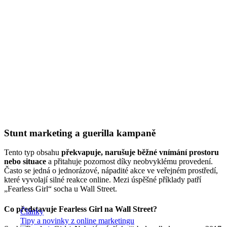
Stunt marketing a guerilla kampaně
Tento typ obsahu
překvapuje, narušuje běžné vnímání prostoru
nebo situace
a přitahuje pozornost díky neobvyklému provedení.
Často se jedná o jednorázové, nápadité akce ve veřejném prostředí,
které vyvolají silné reakce online. Mezi úspěšné příklady patří
„Fearless Girl“ socha u Wall Street.
Co představuje Fearless Girl na Wall Street?
Články
Tipy a novinky z online marketingu