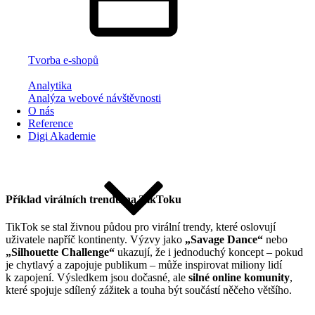
Tvorba e-shopů
Analytika
Analýza webové návštěvnosti
O nás
Reference
Digi Akademie
Příklad virálních trendů na TikToku
TikTok se stal živnou půdou pro virální trendy, které oslovují
uživatele napříč kontinenty. Výzvy jako
„Savage Dance“
nebo
„Silhouette Challenge“
ukazují, že i jednoduchý koncept – pokud
je chytlavý a zapojuje publikum – může inspirovat miliony lidí
k zapojení. Výsledkem jsou dočasné, ale
silné online komunity
,
které spojuje sdílený zážitek a touha být součástí něčeho většího.