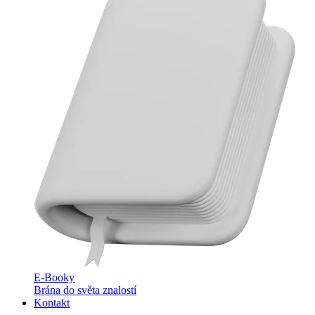
E-Booky
Brána do světa znalostí
Kontakt