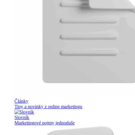
Články
Tipy a novinky z online marketingu
Slovník
Marketingové pojmy jednoduše