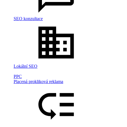
SEO konzultace
Lokální SEO
PPC
Placená prokliková reklama