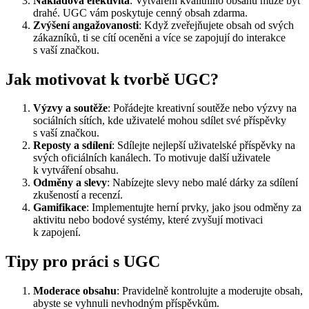
Nákladová efektivita
: Vytváření kvalitního obsahu může být
drahé. UGC vám poskytuje cenný obsah zdarma.
Zvýšení angažovanosti
: Když zveřejňujete obsah od svých
zákazníků, ti se cítí oceněni a více se zapojují do interakce
s vaší značkou.
Jak motivovat k tvorbě UGC?
Výzvy a soutěže
: Pořádejte kreativní soutěže nebo výzvy na
sociálních sítích, kde uživatelé mohou sdílet své příspěvky
s vaší značkou.
Reposty a sdílení
: Sdílejte nejlepší uživatelské příspěvky na
svých oficiálních kanálech. To motivuje další uživatele
k vytváření obsahu.
Odměny a slevy
: Nabízejte slevy nebo malé dárky za sdílení
zkušeností a recenzí.
Gamifikace
: Implementujte herní prvky, jako jsou odměny za
aktivitu nebo bodové systémy, které zvyšují motivaci
k zapojení.
Tipy pro práci s UGC
Moderace obsahu
: Pravidelně kontrolujte a moderujte obsah,
abyste se vyhnuli nevhodným příspěvkům.