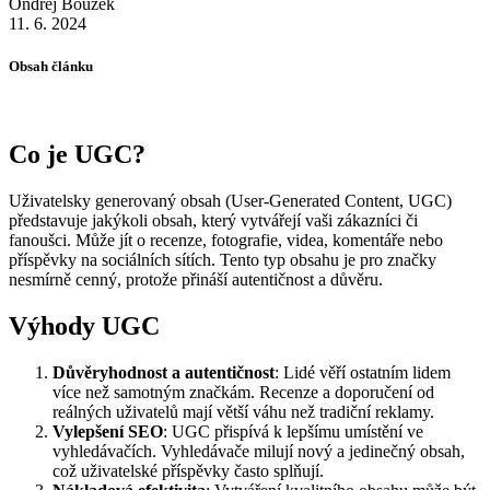
Ondřej Bouzek
11. 6. 2024
Obsah článku
Co je UGC?
Uživatelsky generovaný obsah (User-Generated Content, UGC)
představuje jakýkoli obsah, který vytvářejí vaši zákazníci či
fanoušci. Může jít o recenze, fotografie, videa, komentáře nebo
příspěvky na sociálních sítích. Tento typ obsahu je pro značky
nesmírně cenný, protože přináší autentičnost a důvěru.
Výhody UGC
Důvěryhodnost a autentičnost
: Lidé věří ostatním lidem
více než samotným značkám. Recenze a doporučení od
reálných uživatelů mají větší váhu než tradiční reklamy.
Vylepšení SEO
: UGC přispívá k lepšímu umístění ve
vyhledávačích. Vyhledávače milují nový a jedinečný obsah,
což uživatelské příspěvky často splňují.