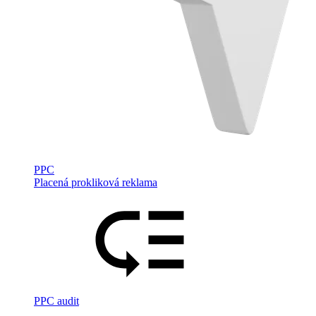
PPC
Placená prokliková reklama
PPC audit