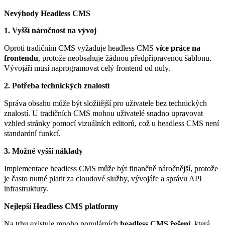
Nevýhody Headless CMS
1. Vyšší náročnost na vývoj
Oproti tradičním CMS vyžaduje headless CMS
více práce na
frontendu
, protože neobsahuje žádnou předpřipravenou šablonu.
Vývojáři musí naprogramovat celý frontend od nuly.
2. Potřeba technických znalostí
Správa obsahu může být složitější pro uživatele bez technických
znalostí. U tradičních CMS mohou uživatelé snadno upravovat
vzhled stránky pomocí vizuálních editorů, což u headless CMS není
standardní funkcí.
3. Možné vyšší náklady
Implementace headless CMS může být finančně náročnější, protože
je často nutné platit za cloudové služby, vývojáře a správu API
infrastruktury.
Nejlepší Headless CMS platformy
Na trhu existuje mnoho populárních
headless CMS řešení
, která