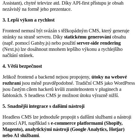
Assistant), chytré televize atd. Díky API-first přístupu je obsah
nezávislý na formě jeho prezentace.
3. Lepší výkon a rychlost
Frontend nemusí být svázán s těžkopádným CMS, který generuje
stránky na straně serveru. Díky
statickému generování
obsahu
(např. pomocí Gatsby.js) nebo použití
server-side rendering
(Next.js) lze dosáhnout mnohem lepšího výkonu a rychlejšího
načítání stránek.
4. Větší bezpečnost
Jelikož frontend a backend nejsou propojeny,
útoky na webové
rozhraní
jsou méně pravděpodobné. Tradiční CMS jako WordPress
jsou častým cílem hackerů kvůli zranitelnostem v pluginech a
šablonách. S headless CMS je možnost útoku výrazně nižší.
5. Snadnější integrace s dalšími nástroji
Headless CMS lze jednoduše propojit s dalšími službami a nástroji
pomocí API, například s
e-commerce platformami (Shopify,
Magento), analytickými nástroji (Google Analytics, Hotjar)
nebo AI službami
.