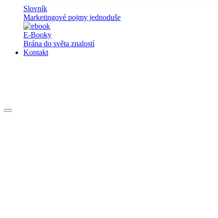
Slovník
Marketingové pojmy jednoduše
E-Booky
Brána do světa znalostí
Kontakt