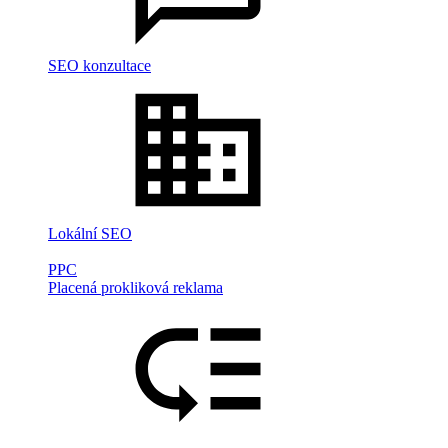
SEO konzultace
Lokální SEO
PPC
Placená prokliková reklama