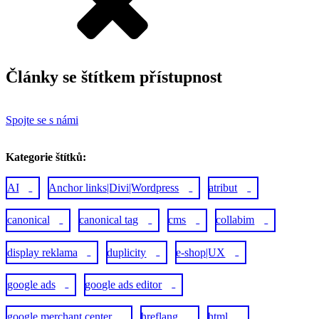
Články se štítkem
přístupnost
Spojte se s námi
Kategorie štítků:
AI
Anchor links|Divi|Wordpress
atribut
1
1
1
canonical
canonical tag
cms
collabim
1
1
1
1
display reklama
duplicity
e-shop|UX
4
1
1
google ads
google ads editor
2
1
google merchant center
hreflang
html
1
1
1