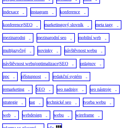
indexace
instagram
konference
1
1
3
konference|SEO
marketingový slovník
meta tagy
1
8
1
mezinarodni
mezinarodní seo
mobilní web
1
1
1
multijazyčný
novinky
návštěvnost webu
1
2
1
návštěvnost webu|optimalizace|SEO
onlajnov
1
1
ppc
přístupnost
redakční systém
9
1
1
remarketing
SEO
seo nadpisy
seo nástroje
4
4
1
1
strategie
tag
technické seo
tvorba webu
1
1
1
1
web
webdesign
webu
wireframe
2
1
1
1
zdarma vs placené
vše