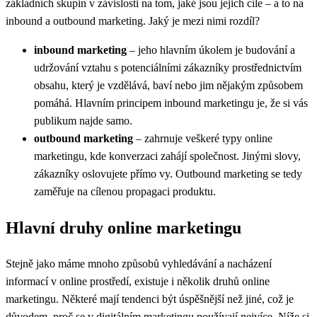
základních skupin v závislosti na tom, jaké jsou jejich cíle – a to na
inbound a outbound marketing. Jaký je mezi nimi rozdíl?
inbound marketing
– jeho hlavním úkolem je budování a
udržování vztahu s potenciálními zákazníky prostřednictvím
obsahu, který je vzdělává, baví nebo jim nějakým způsobem
pomáhá. Hlavním principem inbound marketingu je, že si vás
publikum najde samo.
outbound marketing
– zahrnuje veškeré typy online
marketingu, kde konverzaci zahájí společnost. Jinými slovy,
zákazníky oslovujete přímo vy. Outbound marketing se tedy
zaměřuje na cílenou propagaci produktu.
Hlavní druhy online marketingu
Stejně jako máme mnoho způsobů vyhledávání a nacházení
informací v online prostředí, existuje i několik druhů online
marketingu. Některé mají tendenci být úspěšnější než jiné, což je
důvodem, proč se v digitálním marketingu používají nejvíce. Níže si