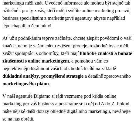
marketingu měli znát. Uvedené informace ale mohou být stejně tak
užitečné i pro ty z vás, kteří raději svěříte online marketing pro svůj
business specialistům z marketingové agentury, abyste například
lépe chápali, o čem mluví.
Ať už s podnikáním teprve začínáte, chcete zlepšit povědomí o vaší
značce, nebo je vaším cílem zvýšení prodeje, rozhodně byste měli
zvážit spolupráci s odborníky, kteří mají
hluboké znalosti a bohaté
zkušenosti s online marketingem
, a pomohou vám co
nejefektivněji dosáhnout vašich obchodních cílů na základě
důkladné analýzy
,
promyšlené strategie
a detailně zpracovaného
marketingového plánu
.
V naší agentuře Digiamo si rádi vezmeme pod křídla online
marketing pro váš business a postaráme se o něj od A do Z. Pokud
máte nějaké další dotazy ohledně digitálního marketingu, neváhejte
se na nás obrátit.