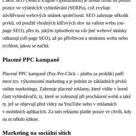
Cílem
SEO
(Search Engine Optimization) je dostat firmu na přední
pozice ve výsledcích vyhledávání (
SERP
u), což zvyšuje
návštěvnost webových stránek společnosti. SEO zahrnuje několik
prvků, od použití vhodných klíčových slov na vašem webu (
on-
page SEO
), přes to, jakým způsobem na vás jiné webové stránky
odkazují (
off-page SEO
), až po přívětivost a strukturu webu nebo
rychlost, jakou se načítá.
Placené PPC kampaně
Placené PPC kampaně
(Pay-Per-Click – platba za proklik) patří
mezi tzv.
výkonnostní marketing
a je jedním ze základních prvků
online marketingu. Zahrnuje placené reklamy, které vidíte v horní
části vyhledávačů, ty, které se zobrazují při procházení webů a také
ty, jež se objevují před videy na YouTube nebo v reklamách
v mobilních aplikacích. Za tuto reklamu platíte pouze ve chvíli, kdy
na ni někdo klikne.
Marketing na sociální sítích