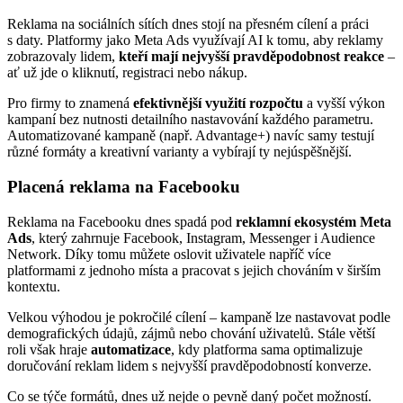
Reklama na sociálních sítích dnes stojí na přesném cílení a práci
s daty. Platformy jako Meta Ads využívají AI k tomu, aby reklamy
zobrazovaly lidem,
kteří mají nejvyšší pravděpodobnost reakce
–
ať už jde o kliknutí, registraci nebo nákup.
Pro firmy to znamená
efektivnější využití rozpočtu
a vyšší výkon
kampaní bez nutnosti detailního nastavování každého parametru.
Automatizované kampaně (např. Advantage+) navíc samy testují
různé formáty a kreativní varianty a vybírají ty nejúspěšnější.
Placená reklama na Facebooku
Reklama na Facebooku dnes spadá pod
reklamní ekosystém
Meta
Ads
, který zahrnuje Facebook, Instagram, Messenger i Audience
Network. Díky tomu můžete oslovit uživatele napříč více
platformami z jednoho místa a pracovat s jejich chováním v širším
kontextu.
Velkou výhodou je pokročilé cílení – kampaně lze nastavovat podle
demografických údajů, zájmů nebo chování uživatelů. Stále větší
roli však hraje
automatizace
, kdy platforma sama optimalizuje
doručování reklam lidem s nejvyšší pravděpodobností konverze.
Co se týče formátů, dnes už nejde o pevně daný počet možností.