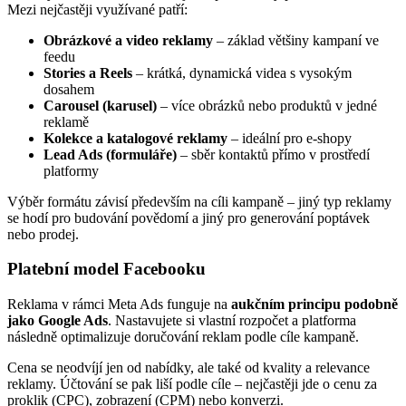
Mezi nejčastěji využívané patří:
Obrázkové a video reklamy
– základ většiny kampaní ve
feedu
Stories a Reels
– krátká, dynamická videa s vysokým
dosahem
Carousel (karusel)
– více obrázků nebo produktů v jedné
reklamě
Kolekce a katalogové reklamy
– ideální pro e-shopy
Lead Ads (formuláře)
– sběr kontaktů přímo v prostředí
platformy
Výběr formátu závisí především na cíli kampaně – jiný typ reklamy
se hodí pro budování povědomí a jiný pro generování poptávek
nebo prodej.
Platební model Facebooku
Reklama v rámci Meta Ads funguje na
aukčním principu podobně
jako Google Ads
. Nastavujete si vlastní rozpočet a platforma
následně optimalizuje doručování reklam podle cíle kampaně.
Cena se neodvíjí jen od nabídky, ale také od kvality a relevance
reklamy. Účtování se pak liší podle cíle – nejčastěji jde o cenu za
proklik (CPC), zobrazení (CPM) nebo konverzi.