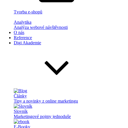
Tvorba e-shopů
Analytika
Analýza webové návštěvnosti
O nás
Reference
Digi Akademie
Články
Tipy a novinky z online marketingu
Slovník
Marketingové pojmy jednoduše
E-Booky