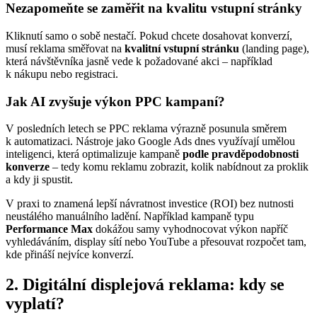
Nezapomeňte se zaměřit na kvalitu vstupní stránky
Kliknutí samo o sobě nestačí. Pokud chcete dosahovat konverzí,
musí reklama směřovat na
kvalitní vstupní stránku
(landing page),
která návštěvníka jasně vede k požadované akci – například
k nákupu nebo registraci.
Jak AI zvyšuje výkon PPC kampaní?
V posledních letech se PPC reklama výrazně posunula směrem
k automatizaci. Nástroje jako Google Ads dnes využívají umělou
inteligenci, která optimalizuje kampaně
podle pravděpodobnosti
konverze
– tedy komu reklamu zobrazit, kolik nabídnout za proklik
a kdy ji spustit.
V praxi to znamená lepší návratnost investice (ROI) bez nutnosti
neustálého manuálního ladění. Například kampaně typu
Performance Max
dokážou samy vyhodnocovat výkon napříč
vyhledáváním, display sítí nebo YouTube a přesouvat rozpočet tam,
kde přináší nejvíce konverzí.
2. Digitální displejová reklama: kdy se
vyplatí?