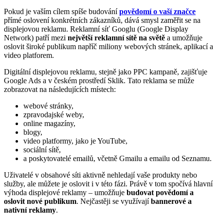
Pokud je vaším cílem spíše budování
povědomí o vaší značce
přímé oslovení konkrétních zákazníků, dává smysl zaměřit se na
displejovou reklamu. Reklamní síť Googlu (Google Display
Network) patří mezi
největší reklamní sítě na světě
a umožňuje
oslovit široké publikum napříč miliony webových stránek, aplikací a
video platforem.
Digitální displejovou reklamu, stejně jako PPC kampaně, zajišťuje
Google Ads a v českém prostředí Sklik. Tato reklama se může
zobrazovat na následujících místech:
webové stránky,
zpravodajské weby,
online magazíny,
blogy,
video platformy, jako je YouTube,
sociální sítě,
a poskytovatelé emailů, včetně Gmailu a emailu od Seznamu.
Uživatelé v obsahové síti aktivně nehledají vaše produkty nebo
služby, ale můžete je oslovit i v této fázi. Právě v tom spočívá hlavní
výhoda displejové reklamy – umožňuje
budovat povědomí a
oslovit nové publikum
. Nejčastěji se využívají
bannerové a
nativní reklamy
.