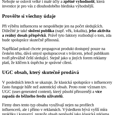
Nebojte se oslovit velké i malé účty a
zpětně vyhodnotit
, která
investice je pro vás z dlouhodobého hlediska výhodnější.
Prověřte si všechny údaje
Při výběru influencera se nespoléhejte jen na počet sledujících.
Důležité je také
složení publika
(např. věk, lokalita),
jeho aktivita
a reálný dosah příspěvků
. Právě tyto faktory rozhodují o tom, zda
bude spolupráce skutečně přínosná.
Například pokud chcete propagovat produkt dostupný pouze na
českém trhu, dává smysl spolupracovat s tvůrcem, jehož publikum
tvoří převážně čeští sledující. Stejně jako u jiných forem reklamy
platí, že klíčem k úspěchu je správné cílení.
UGC obsah, který skutečně prodává
V posledních letech se ukazuje, že klasická spolupráce s influencery
často funguje hůře než autentický obsah. Proto roste význam tzv.
UGC (user-generated content), který působí přirozeněji a
více
zapadá do běžného feedu uživatelů
.
Firmy dnes tento typ obsahu využívají nejen na profilech
influencerů, ale i přímo v reklamách. Výsledkem bývá vyšší míra
prokliku i konverzí, protože obsah nepůsobí jako klasická reklama,