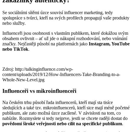
Se sociálními sítěmi úzce souvisí influencer marketing, tedy
spolupráce s tvůrci, kteří na svých profilech propagují vaše produkty
nebo služby.
Influenceři jsou osobnosti s vlastním publikem, které dokážou svým
obsahem ovlivnit – ať už jde o nákupní rozhodování, nebo vnímání
značky. Nejčastěji působí na platformách jako
Instagram, YouTube
nebo TikTok
.
Zdroj: http://talkinginfluence.com/wp-
content/uploads/2019/12/How-Influencers-Take-Branding-to-a-
Whole-New-Level.jpg
Influenceři vs mikroinfluenceři
Na českém trhu působí řada influencerů, kteří mají sta tisíce
sledujících a také tzv. mikroinfluencerů, kteří sice mají méně početné
publikum, ale zato možná úzce zacílené. V závislosti na tom, co
nabízíte. Rozmyslete si tedy nejprve, jestli se chcete raději dostat do
povědomí široké veřejnosti nebo cílit na specifické publikum
.