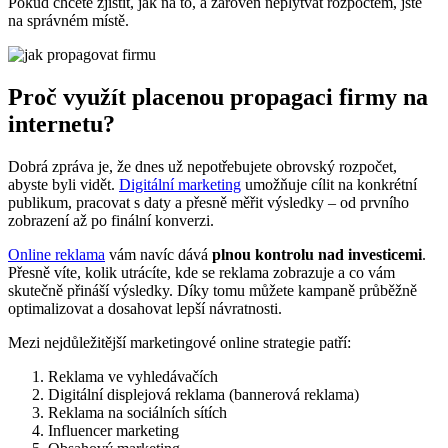
Pokud chcete zjistit, jak na to, a zároveň neplýtvat rozpočtem, jste
na správném místě.
Proč využít placenou propagaci firmy na
internetu?
Dobrá zpráva je, že dnes už nepotřebujete obrovský rozpočet,
abyste byli vidět.
Digitální marketing
umožňuje cílit na konkrétní
publikum, pracovat s daty a přesně měřit výsledky – od prvního
zobrazení až po finální konverzi.
Online reklama
vám navíc dává
plnou kontrolu nad investicemi
.
Přesně víte, kolik utrácíte, kde se reklama zobrazuje a co vám
skutečně přináší výsledky. Díky tomu můžete kampaně průběžně
optimalizovat a dosahovat lepší návratnosti.
Mezi nejdůležitější marketingové online strategie patří:
Reklama ve vyhledávačích
Digitální displejová reklama (bannerová reklama)
Reklama na sociálních sítích
Influencer marketing