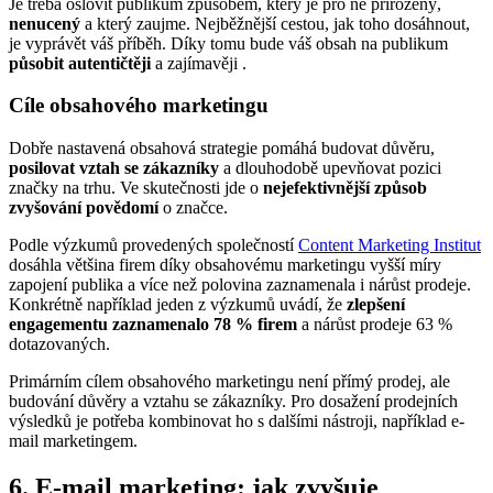
Je třeba oslovit publikum způsobem, který je pro ně přirozený,
nenucený
a který zaujme. Nejběžnější cestou, jak toho dosáhnout,
je vyprávět váš příběh. Díky tomu bude váš obsah na publikum
působit autentičtěji
a zajímavěji .
Cíle obsahového marketingu
Dobře nastavená obsahová strategie pomáhá budovat důvěru,
posilovat vztah se zákazníky
a dlouhodobě upevňovat pozici
značky na trhu. Ve skutečnosti jde o
nejefektivnější způsob
zvyšování povědomí
o značce.
Podle výzkumů provedených společností
Content Marketing Institut
dosáhla většina firem díky obsahovému marketingu vyšší míry
zapojení publika a více než polovina zaznamenala i nárůst prodeje.
Konkrétně například jeden z výzkumů uvádí, že
zlepšení
engagementu zaznamenalo 78 % firem
a nárůst prodeje 63 %
dotazovaných.
Primárním cílem obsahového marketingu není přímý prodej, ale
budování důvěry a vztahu se zákazníky. Pro dosažení prodejních
výsledků je potřeba kombinovat ho s dalšími nástroji, například e-
mail marketingem.
6. E-mail marketing: jak zvyšuje