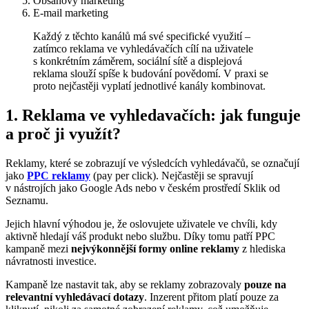
Obsahový marketing
E-mail marketing
Každý z těchto kanálů má své specifické využití –
zatímco reklama ve vyhledávačích cílí na uživatele
s konkrétním záměrem, sociální sítě a displejová
reklama slouží spíše k budování povědomí. V praxi se
proto nejčastěji vyplatí jednotlivé kanály kombinovat.
1. Reklama ve vyhledavačích: jak funguje
a proč ji využít?
Reklamy, které se zobrazují ve výsledcích vyhledávačů, se označují
jako
PPC reklamy
(pay per click). Nejčastěji se spravují
v nástrojích jako Google Ads nebo v českém prostředí Sklik od
Seznamu.
Jejich hlavní výhodou je, že oslovujete uživatele ve chvíli, kdy
aktivně hledají váš produkt nebo službu. Díky tomu patří PPC
kampaně mezi
nejvýkonnější formy online reklamy
z hlediska
návratnosti investice.
Kampaně lze nastavit tak, aby se reklamy zobrazovaly
pouze na
relevantní vyhledávací dotazy
. Inzerent přitom platí pouze za