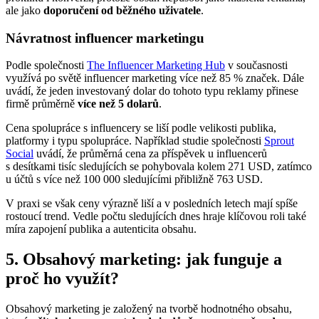
ale jako
doporučení od běžného uživatele
.
Návratnost influencer marketingu
Podle společnosti
The Influencer Marketing Hub
v současnosti
využívá po světě influencer marketing více než 85 % značek. Dále
uvádí, že jeden investovaný dolar do tohoto typu reklamy přinese
firmě průměrně
více než 5 dolarů
.
Cena spolupráce s influencery se liší podle velikosti publika,
platformy i typu spolupráce. Například studie společnosti
Sprout
Social
uvádí, že průměrná cena za příspěvek u influencerů
s desítkami tisíc sledujících se pohybovala kolem 271 USD, zatímco
u účtů s více než 100 000 sledujícími přibližně 763 USD.
V praxi se však ceny výrazně liší a v posledních letech mají spíše
rostoucí trend. Vedle počtu sledujících dnes hraje klíčovou roli také
míra zapojení publika a autenticita obsahu.
5. Obsahový marketing: jak funguje a
proč ho využít?
Obsahový marketing je založený na tvorbě hodnotného obsahu,