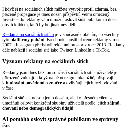
I když si na sociálních sítích můžete vytvořit profil zdarma, bez
placené propagace je dnes dosah příspěvků velmi omezený.
Investice do reklamy vám umožní oslovit širší publikum a dostat
obsah k lidem, kteří by ho jinak neviděli.
Reklama na sociálních sítích
je v současné době tím, co všechny
tyto
platformy pohání
. Facebook spustil placené reklamy v roce
2007 a Instagram představil reklamní prostor v roce 2013. Reklamy
dále nabízejí i sociální sítě jako Twitter, LinkedIn a TikTok.
Význam reklamy na sociálních sítích
Reklamy jsou dnes běžnou součástí sociálních sítí a uživatelé je
přirozeně vnímají. I když na ně nereagují okamžitě, přispívají
k
budování povědomí o značce
a ovlivňují jejich rozhodování
v čase.
Sociální sítě tak nejsou jen o dosahu, ale i o přesném cílení –
umožňují oslovit konkrétní skupiny uživatelů podle jejich
zájmů,
chování nebo demografických údajů
.
AI pomáhá oslovit správné publikum ve správný
čas