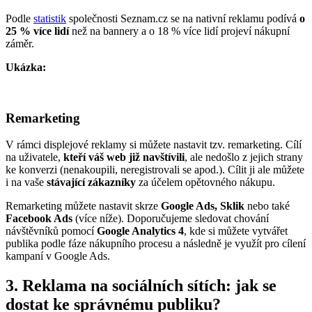
Podle
statistik
společnosti Seznam.cz se na nativní reklamu podívá
o
25 % více lidí
než na bannery a o 18 % více lidí projeví nákupní
záměr.
Ukázka:
Remarketing
V rámci displejové reklamy si můžete nastavit tzv. remarketing. Cílí
na uživatele,
kteří váš web již navštívili
, ale nedošlo z jejich strany
ke konverzi (nenakoupili, neregistrovali se apod.). Cílit ji ale můžete
i na vaše
stávající zákazníky
za účelem opětovného nákupu.
Remarketing můžete nastavit skrze
Google Ads, Sklik
nebo také
Facebook Ads
(více níže). Doporučujeme sledovat chování
návštěvníků pomocí
Google Analytics 4
, kde si můžete vytvářet
publika podle fáze nákupního procesu a následně je využít pro cílení
kampaní v Google Ads.
3. Reklama na sociálních sítích: jak se
dostat ke správnému publiku?