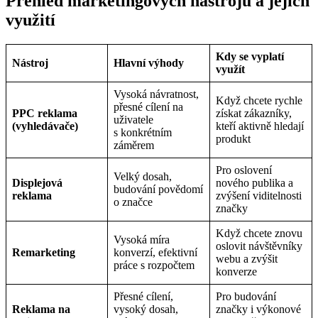
Přehled marketingových nástrojů a jejich
využití
Kdy se vyplatí
Nástroj
Hlavní výhody
využít
Vysoká návratnost,
Když chcete rychle
přesné cílení na
PPC reklama
získat zákazníky,
uživatele
(vyhledávače)
kteří aktivně hledají
s konkrétním
produkt
záměrem
Pro oslovení
Velký dosah,
Displejová
nového publika a
budování povědomí
reklama
zvýšení viditelnosti
o značce
značky
Když chcete znovu
Vysoká míra
oslovit návštěvníky
Remarketing
konverzí, efektivní
webu a zvýšit
práce s rozpočtem
konverze
Přesné cílení,
Pro budování
Reklama na
vysoký dosah,
značky i výkonové