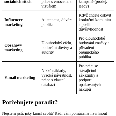
sociálních sítích
práce s emocemi a
kampaně (prodej,
vizuálem
leady)
Když chcete oslovit
Influencer
Autenticita, důvěra
konkrétní komunitu
marketing
publika
a posílit
důvěryhodnost
Pro dlouhodobé
Dlouhodobý efekt,
budování značky a
Obsahový
budování důvěry a
přivádění
marketing
autority
organického
publika
Pro práci se
Nízké náklady,
stávajícími
vysoká návratnost,
zákazníky a
E-mail marketing
práce s vlastní
podporu
databází
opakovaných
nákupů
Potřebujete poradit?
Nejste si jistí, jaký kanál zvolit? Rádi vám pomůžeme navrhnout