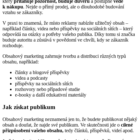
který
přitahuje pozornost, buduje důvěru
a postupně
vede
k nákupu
. Nejde o přímý prodej, ale o dlouhodobé budování
vztahu se zákazníky.
V praxi to znamená, že místo reklamy nabízíte užitečný obsah –
například články, videa nebo příspěvky na sociálních sítích – který
odpovídá na otázky a potřeby vašeho publika. Díky tomu si značka
buduje autoritu a zůstává v povědomí ve chvíli, kdy se zákazník
rozhoduje.
Obsahový marketing zahrnuje tvorbu a distribuci různých typů
obsahu, například:
články a blogové příspěvky
videa a podcasty
příspěvky na sociálních sítích
rozhovory nebo případové studie
e-booky a další edukativní materiály
Jak získat publikum
Obsahový marketing neznamená jen to, že budete publikovat nějaký
obsah a doufat, že najde své publikum. Ve skutečnosti jde o
cílené
přizpůsobení vašeho obsahu,
tedy článků, příspěvků, videí apod.