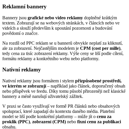
Reklamní bannery
Bannery jsou
grafické nebo video reklamy
doplněné krátkým
textem. Zobrazují se na webových stránkách, v článcích nebo ve
videích a slouží především k upoutání pozornosti a budování
povědomí o značce.
Na rozdíl od PPC reklam se u bannerů obvykle neplatí za kliknutí,
ale za zobrazení. Nejčastějším modelem je
CPM (cost per mille)
,
tedy cena za tisíc zobrazení reklamy. Výše ceny se liší podle cílení,
formátu reklamy a konkrétního webu nebo platformy.
Nativní reklamy
Nativní reklamy jsou formátem i stylem
přizpůsobené prostředí,
ve kterém se zobrazují
– například jako článek, doporučený obsah
nebo příspěvek ve feedu. Díky tomu působí přirozeněji než klasické
bannery a méně narušují uživatelský zážitek.
V praxi se často využívají ve formě PR článků nebo obsahových
spoluprací, které zapadají do kontextu daného média. Platební
model se liší podle konkrétní platformy – může jít o
cenu za
proklik (PPC)
,
zobrazení (CPM)
nebo
fixní cenu za publikaci
obsahu.