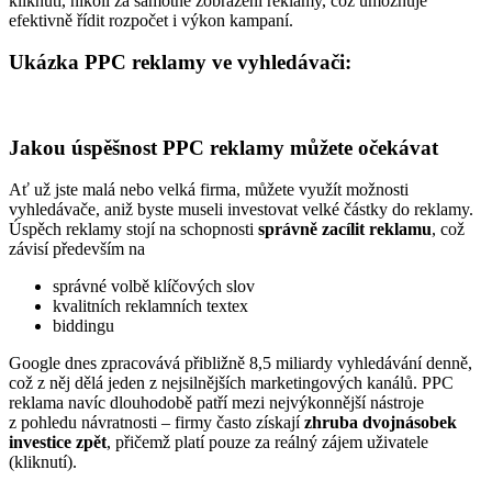
kliknutí, nikoli za samotné zobrazení reklamy, což umožňuje
efektivně řídit rozpočet i výkon kampaní.
Ukázka PPC reklamy ve vyhledávači:
Jakou úspěšnost PPC reklamy můžete očekávat
Ať už jste malá nebo velká firma, můžete využít možnosti
vyhledávače, aniž byste museli investovat velké částky do reklamy.
Úspěch reklamy stojí na schopnosti
správně zacílit reklamu
, což
závisí především na
správné volbě klíčových slov
kvalitních reklamních textex
biddingu
Google dnes zpracovává přibližně 8,5 miliardy vyhledávání denně,
což z něj dělá jeden z nejsilnějších marketingových kanálů. PPC
reklama navíc dlouhodobě patří mezi nejvýkonnější nástroje
z pohledu návratnosti – firmy často získají
zhruba dvojnásobek
investice zpět
, přičemž platí pouze za reálný zájem uživatele
(kliknutí).