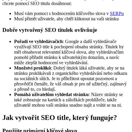
chcete pomocí SEO titulu dosáhnout:
Musí vám pomoci s hodnocením klíčového slova v
SERPu
Musí přimět uživatele, aby chtěl kliknout na vaši stránku
Dobře vytvořený SEO titulek ovlivňuje
Pořadí ve vyhledávačích
: Google a další vyhledávače
využívají SEO title k pochopení obsahu stránky. Titulek by
měl obsahovat relevantní klíčová slova, aby vyhledávačům
pomohl přiřadit stránku k uživatelským dotazům, a navíc
může zlepšit hodnocení ve vyhledávání.
Množství prokliků
: Dobrý titulek láká uživatele, aby se na
stránku proklikávali z organického vyhledávání nebo odkazu
na sociálních sítích. Je to příležitost upoutat pozornost a
přesvědčit čtenáře, že váš obsah je pro ně užitečný, zajímavý
a přesně to, co hledají.
Pomáhá uživatelům vyhledat stránku
: Název stránky se
také zobrazuje na kartách a záložkách prohlížeče, takže
uživatelé mohou vaši stránku snadno najít a vrátit se na ni.
Jak vytvořit SEO title, který funguje?
Použijte primární klíčové slovo