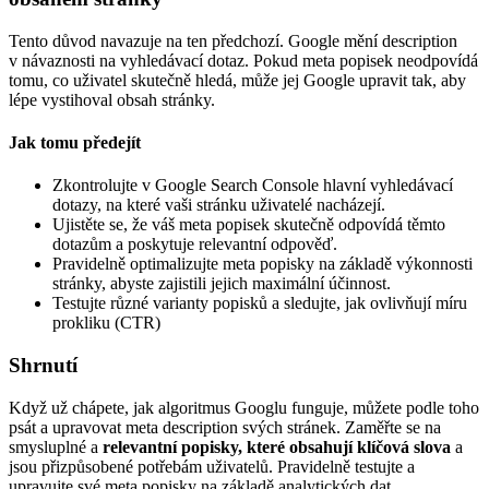
Tento důvod navazuje na ten předchozí. Google mění description
v návaznosti na vyhledávací dotaz. Pokud meta popisek neodpovídá
tomu, co uživatel skutečně hledá, může jej Google upravit tak, aby
lépe vystihoval obsah stránky.
Jak tomu předejít
Zkontrolujte v Google Search Console hlavní vyhledávací
dotazy, na které vaši stránku uživatelé nacházejí.
Ujistěte se, že váš meta popisek skutečně odpovídá těmto
dotazům a poskytuje relevantní odpověď.
Pravidelně optimalizujte meta popisky na základě výkonnosti
stránky, abyste zajistili jejich maximální účinnost.
Testujte různé varianty popisků a sledujte, jak ovlivňují míru
prokliku (CTR)
Shrnutí
Když už chápete, jak algoritmus Googlu funguje, můžete podle toho
psát a upravovat meta description svých stránek. Zaměřte se na
smysluplné a
relevantní popisky, které obsahují klíčová slova
a
jsou přizpůsobené potřebám uživatelů. Pravidelně testujte a
upravujte své meta popisky na základě analytických dat.