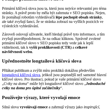
Primární klíčová slova jsou ta, která jsou nejvíce relevantní pro téma
stránky. A právě proto by měla být zahrnuta v SEO popisku. Nejen,
že pomáhají robotům vyhledávačů
lépe pochopit obsah stránky
,
ale také zvyšují šanci, že se stránka zobrazí na vyšších pozicích ve
výsledcích vyhledávání.
Zároveň oslovují uživatele, kteří hledají právě tyto informace, a tím
zvyšují pravděpodobnost, že na odkaz kliknou. Správně zvolené
primární klíčové slovo v SEO popisku tedy vede jak k lepší
viditelnosti, tak k
vyšší proklikovosti (CTR)
a
celkové
návštěvnosti webu
.
Upřednostněte longtailová klíčová slova
Přilákat publikum a zvýšit míru prokliků dokážou především
longtailová klíčová slova
, jelikož jsou popisnější než samotné hlavní
klíčové slovo. Pro ilustraci, pokud je vaše primární klíčové slovo
„
Cviky na doma
“ může být longtailové klíčové slovo „
Jednoduché
cviky na doma pro úplné začátečníky
“.
Používejte výrazy, které vyvolají emoce
Silná slova
vyvolávají emoce
a zahrnují výrazy jako
inspirující
,