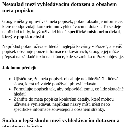
Nesoulad mezi vyhledávacím dotazem a obsahem
meta popisku
Google někdy upraví váš meta popisek, pokud obsahuje informace,
které neodpovídají konkrétnímu vyhledávacímu dotazu. To se děje
například tehdy, když uživatel hledá
specifické místo nebo detail
,
který v popisku chybí
.
Například pokud uživatel hledá “nejlepší kavárny v Praze”, ale váš
popisek obsahuje pouze informace o kavárnách, Google jej může
přepsat na základě textu na stránce, kde se zmínka o Praze objevuje.
Jak tomu předejít
Ujistěte se, že meta popisek obsahuje nejdůležitější klíčová
slova, která uživatelé používají při vyhledávání.
Formulujte popisek tak, aby odpovídal tomu, co lidé skutečně
hledají.
Zahrňte do meta popisku konkrétní detaily, které mohou
uživatelé vyhledávat, například názvy míst, měst nebo
specifické informace související s obsahem stránky.
Snaha o lepší shodu mezi vyhledávacím dotazem a
obsahem stránky