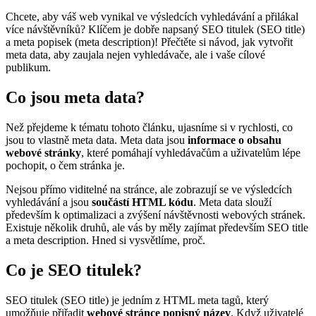
Chcete, aby váš web vynikal ve výsledcích vyhledávání a přilákal
více návštěvníků? Klíčem je dobře napsaný SEO titulek (SEO title)
a meta popisek (meta description)! Přečtěte si návod, jak vytvořit
meta data, aby zaujala nejen vyhledávače, ale i vaše cílové
publikum.
Co jsou meta data?
Než přejdeme k tématu tohoto článku, ujasníme si v rychlosti, co
jsou to vlastně meta data. Meta data jsou
informace o obsahu
webové stránky
, které pomáhají vyhledávačům a uživatelům lépe
pochopit, o čem stránka je.
Nejsou přímo viditelné na stránce, ale zobrazují se ve výsledcích
vyhledávání a jsou
součástí HTML kódu
. Meta data slouží
především k optimalizaci a zvýšení návštěvnosti webových stránek.
Existuje několik druhů, ale vás by měly zajímat především SEO title
a meta description. Hned si vysvětlíme, proč.
Co je SEO titulek?
SEO titulek (SEO title) je jedním z HTML meta tagů, který
umožňuje přiřadit
webové stránce popisný název
. Když uživatelé