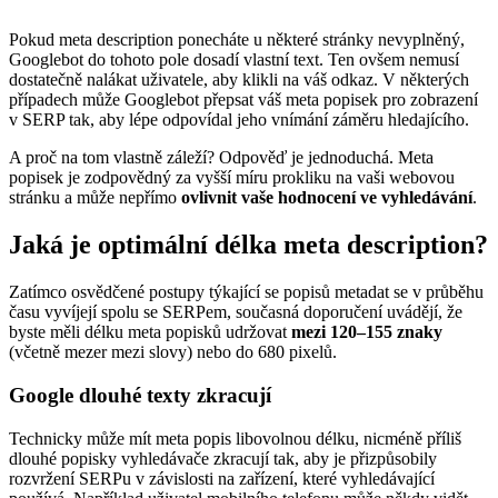
Pokud meta description ponecháte u některé stránky nevyplněný,
Googlebot do tohoto pole dosadí vlastní text. Ten ovšem nemusí
dostatečně nalákat uživatele, aby klikli na váš odkaz. V některých
případech může Googlebot přepsat váš meta popisek pro zobrazení
v SERP tak, aby lépe odpovídal jeho vnímání záměru hledajícího.
A proč na tom vlastně záleží? Odpověď je jednoduchá. Meta
popisek je zodpovědný za vyšší míru prokliku na vaši webovou
stránku a může nepřímo
ovlivnit vaše hodnocení ve vyhledávání
.
Jaká je optimální délka meta description?
Zatímco osvědčené postupy týkající se popisů metadat se v průběhu
času vyvíjejí spolu se SERPem, současná doporučení uvádějí, že
byste měli délku meta popisků udržovat
mezi 120–155 znaky
(včetně mezer mezi slovy) nebo do 680 pixelů.
Google dlouhé texty zkracují
Technicky může mít meta popis libovolnou délku, nicméně příliš
dlouhé popisky vyhledávače zkracují tak, aby je přizpůsobily
rozvržení SERPu v závislosti na zařízení, které vyhledávající