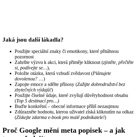
Jaká jsou další lákadla?
Použijte speciální znaky či emotikony, které přitáhnou
pozornost
Zahrňte výzvu k akci, která přiměje kliknout (
zjistěte, přečtěte
si, podívejte se…
),
Položte otázku, která vzbudí zvědavost (
Plánujete
dovolenou?
…)
Zapojte emoce a sdělte přínosy (
Zažijte dobrodružství bez
zbytečných výdajů!
)
Použijte číselné údaje, které zvyšují důvěryhodnost obsahu
(
Top 5 destinací pro…)
Buďte konkrétní – obecné informace příliš nezaujmou
Zdůrazněte hodnotu, kterou uživatel získá kliknutím na odkaz
(
Získejte zdarma e-book pro malé podnikatele!
)
Proč Google mění meta popisek – a jak