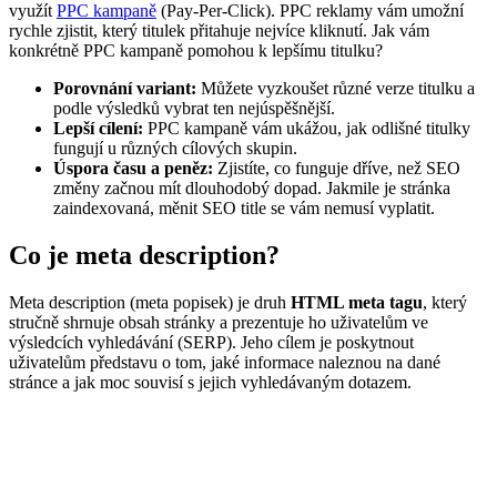
využít
PPC kampaně
(Pay-Per-Click). PPC reklamy vám umožní
rychle zjistit, který titulek přitahuje nejvíce kliknutí. Jak vám
konkrétně PPC kampaně pomohou k lepšímu titulku?
Porovnání variant:
Můžete vyzkoušet různé verze titulku a
podle výsledků vybrat ten nejúspěšnější.
Lepší cílení:
PPC kampaně vám ukážou, jak odlišné titulky
fungují u různých cílových skupin.
Úspora času a peněz:
Zjistíte, co funguje dříve, než SEO
změny začnou mít dlouhodobý dopad. Jakmile je stránka
zaindexovaná, měnit SEO title se vám nemusí vyplatit.
Co je meta description?
Meta description (meta popisek) je druh
HTML meta tagu
, který
stručně shrnuje obsah stránky a prezentuje ho uživatelům ve
výsledcích vyhledávání (SERP). Jeho cílem je poskytnout
uživatelům představu o tom, jaké informace naleznou na dané
stránce a jak moc souvisí s jejich vyhledávaným dotazem.