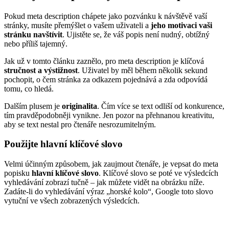
Pokud meta description chápete jako pozvánku k návštěvě vaší
stránky, musíte přemýšlet o vašem uživateli a
jeho motivaci vaši
stránku navštívit
. Ujistěte se, že váš popis není nudný, obtížný
nebo příliš tajemný.
Jak už v tomto článku zaznělo, pro meta description je klíčová
stručnost a výstižnost
. Uživatel by měl během několik sekund
pochopit, o čem stránka za odkazem pojednává a zda odpovídá
tomu, co hledá.
Dalším plusem je
originalita
. Čím více se text odliší od konkurence,
tím pravděpodobněji vynikne. Jen pozor na přehnanou kreativitu,
aby se text nestal pro čtenáře nesrozumitelným.
Použijte hlavní klíčové slovo
Velmi účinným způsobem, jak zaujmout čtenáře, je vepsat do meta
popisku
hlavní klíčové slovo
. Klíčové slovo se poté ve výsledcích
vyhledávání zobrazí tučně – jak můžete vidět na obrázku níže.
Zadáte-li do vyhledávání výraz „horské kolo“, Google toto slovo
vytuční ve všech zobrazených výsledcích.