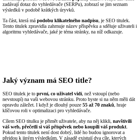
zadávají dotaz do vyhledávače (SERPu), zobrazí se jim seznam
výsledků v podobě krátkých úryvků.
Ta část, která má
podobu klikatelného nadpisu
, je SEO titulek.
Tento titulek zpravidla zahrnuje název příspěvku a sděluje uživateli i
algoritmu vyhledávače, jaké je téma stránky, na níž odkazuje.
Jaký význam má SEO title?
SEO titulek je to
první, co uživatel
vidí
, než vstoupí (nebo
nevstoupí) na vaši webovou stránku. Proto byste si na něm měli dát
opravdu záležet. I když je dlouhý pouze
55 až 70 znaků
, hraje
klíčovou roli v optimalizaci pro vyhledávače.
Cílem SEO titulku je přimět uživatele, aby na něj klikli,
navštívili
váš web, přečetli si váš příspěvek nebo koupili váš produkt
.
Pokud tento titulek není dost dobrý, lidé ho budou ignorovat a
přejdou k jiným výsledkům. V zásadě existují dva cíle, kterých