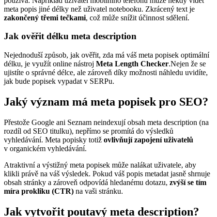
používá. Například uživatel mobilního telefonu může někdy vidět
meta popis jiné délky než uživatel notebooku. Zkrácený text je
zakončený třemi tečkami
, což může snížit účinnost sdělení.
Jak ověřit délku meta description
Nejednoduší způsob, jak ověřit, zda má váš meta popisek optimální
délku, je využít online nástroj
Meta Length Checker
.Nejen že se
ujistíte o správné délce, ale zároveň díky možnosti náhledu uvidíte,
jak bude popisek vypadat v SERPu.
Jaký význam má meta popisek pro SEO?
Přestože Google ani Seznam neindexují obsah meta description (na
rozdíl od SEO titulku), nepřímo se promítá do výsledků
vyhledávání. Meta popisky totiž
ovlivňují zapojení uživatelů
v organickém vyhledávání.
Atraktivní a výstižný meta popisek může nalákat uživatele, aby
klikli právě na váš výsledek. Pokud váš popis metadat jasně shrnuje
obsah stránky a zároveň odpovídá hledanému dotazu,
zvýší se tím
míra prokliku (CTR)
na vaši stránku.
Jak vytvořit poutavý meta description?