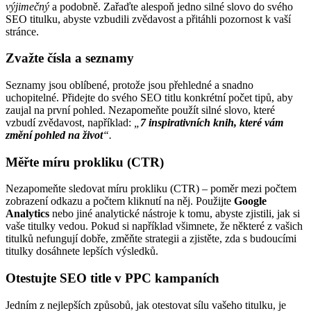
výjimečný
a podobně. Zařaďte alespoň jedno silné slovo do svého
SEO titulku, abyste vzbudili zvědavost a přitáhli pozornost k vaší
stránce.
Zvažte čísla a seznamy
Seznamy jsou oblíbené, protože jsou přehledné a snadno
uchopitelné. Přidejte do svého SEO titlu konkrétní počet tipů, aby
zaujal na první pohled. Nezapomeňte použít silné slovo, které
vzbudí zvědavost, například:
„
7 inspirativních knih, které vám
změní pohled na život
“.
Měřte míru prokliku (CTR)
Nezapomeňte sledovat míru prokliku (CTR) – poměr mezi počtem
zobrazení odkazu a počtem kliknutí na něj. Použijte
Google
Analytics
nebo jiné analytické nástroje k tomu, abyste zjistili, jak si
vaše titulky vedou. Pokud si například všimnete, že některé z vašich
titulků nefungují dobře, změňte strategii a zjistěte, zda s budoucími
titulky dosáhnete lepších výsledků.
Otestujte SEO title v PPC kampaních
Jedním z nejlepších způsobů, jak otestovat sílu vašeho titulku, je