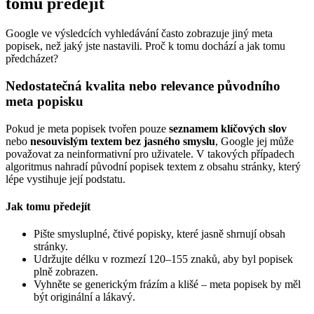
tomu předejít
Google ve výsledcích vyhledávání často zobrazuje jiný meta
popisek, než jaký jste nastavili. Proč k tomu dochází a jak tomu
předcházet?
Nedostatečná kvalita nebo relevance původního
meta popisku
Pokud je meta popisek tvořen pouze
seznamem klíčových slov
nebo
nesouvislým textem bez jasného smyslu
, Google jej může
považovat za neinformativní pro uživatele. V takových případech
algoritmus nahradí původní popisek textem z obsahu stránky, který
lépe vystihuje její podstatu.
Jak tomu předejít
Pište smysluplné, čtivé popisky, které jasně shrnují obsah
stránky.
Udržujte délku v rozmezí 120–155 znaků, aby byl popisek
plně zobrazen.
Vyhněte se generickým frázím a klišé – meta popisek by měl
být originální a lákavý.