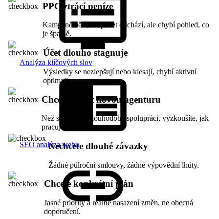
PPC ztrácí peníze
Kampaně běží, rozpočet odchází, ale chybí pohled, co
je špatně.
Účet dlouho stagnuje
Analýza klíčových slov
Výsledky se nezlepšují nebo klesají, chybí aktivní
optimalizace.
Chcete ověřit novou agenturu
Než se upíšete dlouhodobé spolupráci, vyzkoušíte, jak
pracujeme.
SEO analýza webu
Nechcete dlouhé závazky
Žádné půlroční smlouvy, žádné výpovědní lhůty.
Chcete konkrétní plán
Jasné priority a reálné nasazení změn, ne obecná
doporučení.