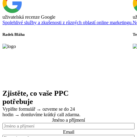
uživatelská recenze Google
už
Spolehlivé služby a zkušenosti z různých oblastí online marketingu.
Ne
Radek Bláha
Te
Zjistěte, co vaše PPC
potřebuje
Vyplňte formulář → ozveme se do 24
hodin → domluvíme krátký call zdarma.
Jméno a příjmení
Email