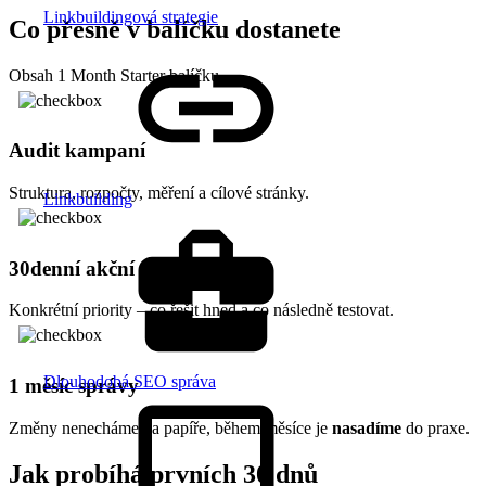
Linkbuildingová strategie
Co přesně v balíčku dostanete
Obsah 1 Month Starter balíčku
Audit kampaní
Struktura, rozpočty, měření a cílové stránky.
Linkbuilding
30denní akční plán
Konkrétní priority – co řešit hned a co následně testovat.
Dlouhodobá SEO správa
1 měsíc správy
Změny nenecháme na papíře, během měsíce je
nasadíme
do praxe.
Jak probíhá prvních 30 dnů