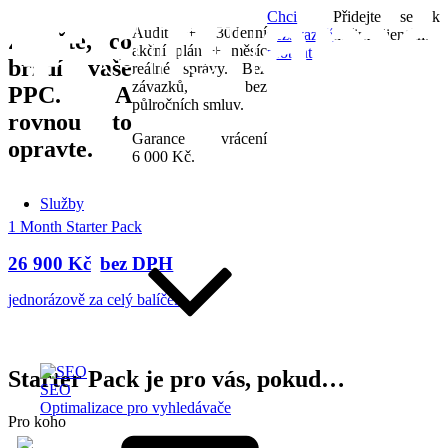
Chci
Přidejte se k
Audit + 30denní
nezávazně
našim klientům:
Zjistěte, co
akční plán + měsíc
probrat
brzdí vaše
reálné správy. Bez
závazků, bez
PPC. A
půlročních smluv.
rovnou to
Garance vrácení
opravte.
6 000 Kč.
Služby
1 Month Starter Pack
26 900 Kč
jednorázově za celý balíček
Starter Pack je pro vás, pokud…
SEO
Optimalizace pro vyhledávače
Pro koho