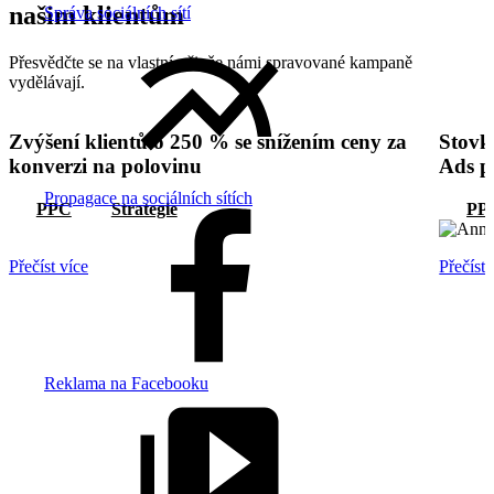
našim klientům
Správa sociálních sítí
Přesvědčte se na vlastní oči, že námi spravované kampaně
vydělávají.
Zvýšení klientů o 250 % se snížením ceny za
Stovk
konverzi na polovinu
Ads p
Propagace na sociálních sítích
PPC
Strategie
PP
Přečíst více
Přečíst 
Reklama na Facebooku