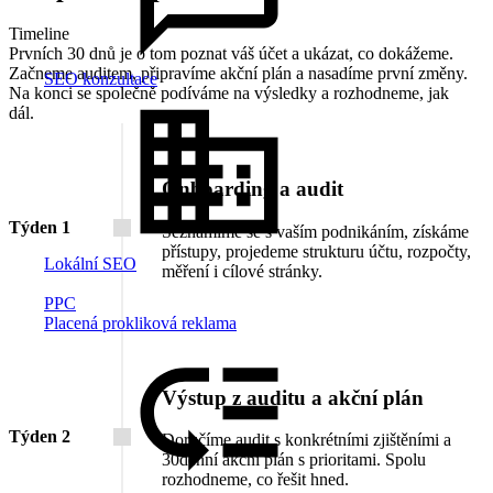
Timeline
Prvních 30 dnů je o tom poznat váš účet a ukázat, co dokážeme.
Začneme auditem, připravíme akční plán a nasadíme první změny.
SEO konzultace
Na konci se společně podíváme na výsledky a rozhodneme, jak
dál.
Onboarding a audit
Týden 1
Seznámíme se s vaším podnikáním, získáme
přístupy, projedeme strukturu účtu, rozpočty,
Lokální SEO
měření i cílové stránky.
PPC
Placená prokliková reklama
Výstup z auditu a akční plán
Týden 2
Doručíme audit s konkrétními zjištěními a
30denní akční plán s prioritami. Spolu
rozhodneme, co řešit hned.