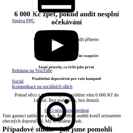
6 000 Kč zpět
, pokud audit nesplní
očekávání
Správa PPC
Garantujeme, že vám audit přinese:
Konkrétní místa, kde ztrácíte rozpočet
Jasné priority, co řešit jako první
Reklama na YouTube
Použitelná doporučení pro vaše kampaně
Social
Komunikace na sociálních sítích
Pokud něco z toho nenajdete, vrátíme vám
6 000 Kč
do
14 dnů. Bez podmínek, bez dotazů.
Chci nezávazně probrat
Tuto garanci nabízíme proto, že většina auditů končí seznamem
obecných doporučení. My to děláme jinak.
Případové studie - jak jsme pomohli