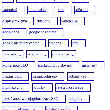
canonical
canonical tag
cms
collabim
1
1
1
1
display reklama
duplicity
e-shop|UX
4
1
1
google ads
google ads editor
2
1
google merchant center
hreflang
html
1
1
1
indexace
instagram
konference
1
1
3
konference|SEO
marketingový slovník
meta tagy
1
8
1
mezinarodni
mezinarodní seo
mobilní web
1
1
1
multijazyčný
novinky
návštěvnost webu
1
2
1
návštěvnost webu|optimalizace|SEO
onlajnov
1
1
ppc
přístupnost
redakční systém
9
1
1