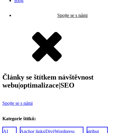
Blog
Spojte se s námi
Články se štítkem
návštěvnost
webu|optimalizace|SEO
Spojte se s námi
Kategorie štítků:
AI
Anchor links|Divi|Wordpress
atribut
1
1
1