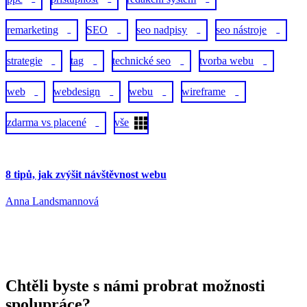
remarketing
SEO
seo nadpisy
seo nástroje
4
4
1
1
strategie
tag
technické seo
tvorba webu
1
1
1
1
web
webdesign
webu
wireframe
2
1
1
1
zdarma vs placené
vše
1
8 tipů, jak zvýšit návštěvnost webu
Anna Landsmannová
Chtěli byste s námi probrat možnosti
spolupráce?