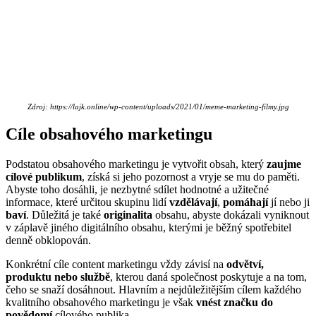
Zdroj: https://lajk.online/wp-content/uploads/2021/01/meme-marketing-filmy.jpg
Cíle obsahového marketingu
Podstatou obsahového marketingu je vytvořit obsah, který
zaujme
cílové publikum
, získá si jeho pozornost a vryje se mu do paměti.
Abyste toho dosáhli, je nezbytné sdílet hodnotné a užitečné
informace, které určitou skupinu lidí
vzdělávají
,
pomáhají
jí nebo ji
baví
. Důležitá je také
originalita
obsahu, abyste dokázali vyniknout
v záplavě jiného digitálního obsahu, kterými je běžný spotřebitel
denně obklopován.
Konkrétní cíle content marketingu vždy závisí na
odvětví,
produktu nebo službě
, kterou daná společnost poskytuje a na tom,
čeho se snaží dosáhnout. Hlavním a nejdůležitějším cílem každého
kvalitního obsahového marketingu je však
vnést značku do
povědomí
cílového publika.