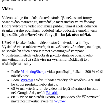
Videa
Videoobsah je finančně i časově náročnější než ostatní formy
obsahového marketingu, nicméně je mezi diváky velmi žádaný.
Dobře vytvořený video spot může publiku ukázat zcela odlišnou
stránku vašeho podnikání, podobně jako podcast, a umožní vám
lépe sdělit
,
jak některé věci fungují
nebo
jak něco udělat
.
Užitečné je také obohatit video textovým úvodem a titulky.
Výsledné video můžete zveřejnit na vaší webové stránce, na blogu,
na sociálních sítích nebo v rámci e-mailingové kampaně.
V posledních letech videoobsah jakožto strategie obsahového
marketingu
nabývá stále více na významu
. Dokládají to i
následující statistiky:
Podle
MarketingSherpa
videa pomáhají přilákat o 300 % větší
návštěvnost.
Podle
Wyzowl
shlédnutí videa značky přesvědčilo 84 % lidí
ke koupi produktu nebo služby.
68 % marketérů tvrdí, že video má lepší návratnost investic
než Google Ads, uvádí
Biteable
.
88 % video marketérů uvedlo, že jim video přináší pozitivní
návratnost investic, zveřejnil
Wyzowl
.