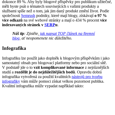
dokonce 89 %. Aby byly blogové příspěvky pro publikum užitečné,
měli byste psát o tématech souvisejících s vašimi produkty a
službami spíše než o tom, jak jim daný produkt změní život. Podle
společnosti
Semrush
podniky, které mají blogy, získávají
o 97 %
více odkazů
na své webové stránky a mají o 434 % procent
více
indexovaných stránek v
SERP
u
.
Náš tip
: Zjistěte,
jak napsat TOP článek na firemní
blog
, ať neopomenete nic důležitého.
Infografika
Infografiku lze použít jako doplněk k blogovým příspěvkům i jako
samostatný obsah pro blogovací platformy nebo pro sociální sítě.
V podstatě jde o to
vzít komplikované informace
z nejrůznějších
studií a
rozdělit je do nejdůležitějších bodů
. Opravdu dobrá
infografika vytvořená za použití kvalitních
nástrojů pro tvorbu
infografiky
vám může pomoci získat velkou pozornost publika.
Kvalitní infografika může vypadat například takto: