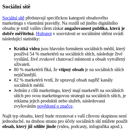
Sociální sítě
Sociální sítě
představují specifickou kategorii obsahového
marketingu s vlastními pravidly. Na rozdíl od jiného digitálního
obsahu je totiž vaším cílem získat
angažovanost publika, která je
dobře měřitelná
.
Hubspot
v souvislosti se sociálními sítěmi uvádí
následující statistiky:
Krátká videa
jsou hlavním formátem sociálních médií, který
používá 54 % marketérů na sociálních sítích, následuje živé
vysílání, živé zvukové chatovací místnosti a obsah vytvářený
uživateli.
80 % marketérů říká, že
vtipný obsah
je na sociálních sítích
nejúčinnější.
82 % marketérů tvrdí, že upravují obsah napříč kanály
sociálních médií.
Jedním z cílů marketingu, který mají marketéři na sociálních
sítích pro svou marketingovou strategii na sociálních sítích, je
reklama jejich produktů nebo služeb, následovaná
zvyšováním
povědomí o značce
.
Najít typ obsahu, který bude rezonovat s vaší cílovou skupinou není
jednoduché, na druhou stranu pro účely sociálních sítí můžete použít
obsah, který již sdílíte jinde
(videa, podcasty, infografika apod.).