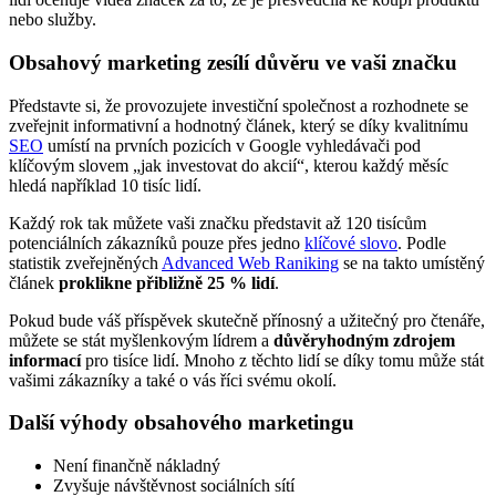
nebo služby.
Obsahový marketing zesílí důvěru ve vaši značku
Představte si, že provozujete investiční společnost a rozhodnete se
zveřejnit informativní a hodnotný článek, který se díky kvalitnímu
SEO
umístí na prvních pozicích v Google vyhledávači pod
klíčovým slovem „jak investovat do akcií“, kterou každý měsíc
hledá například 10 tisíc lidí.
Každý rok tak můžete vaši značku představit až 120 tisícům
potenciálních zákazníků pouze přes jedno
klíčové slovo
. Podle
statistik zveřejněných
Advanced Web Raniking
se na takto umístěný
článek
proklikne přibližně 25 % lidí
.
Pokud bude váš příspěvek skutečně přínosný a užitečný pro čtenáře,
můžete se stát myšlenkovým lídrem a
důvěryhodným zdrojem
informací
pro tisíce lidí. Mnoho z těchto lidí se díky tomu může stát
vašimi zákazníky a také o vás říci svému okolí.
Další výhody obsahového marketingu
Není finančně nákladný
Zvyšuje návštěvnost sociálních sítí