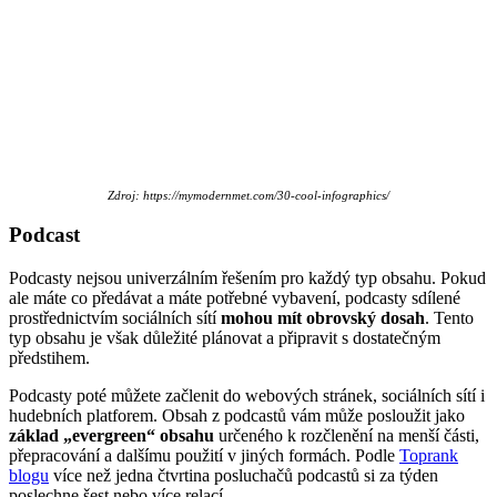
Zdroj: https://mymodernmet.com/30-cool-infographics/
Podcast
Podcasty nejsou univerzálním řešením pro každý typ obsahu. Pokud
ale máte co předávat a máte potřebné vybavení, podcasty sdílené
prostřednictvím sociálních sítí
mohou mít obrovský dosah
. Tento
typ obsahu je však důležité plánovat a připravit s dostatečným
předstihem.
Podcasty poté můžete začlenit do webových stránek, sociálních sítí i
hudebních platforem. Obsah z podcastů vám může posloužit jako
základ „evergreen“ obsahu
určeného k rozčlenění na menší části,
přepracování a dalšímu použití v jiných formách. Podle
Toprank
blogu
více než jedna čtvrtina posluchačů podcastů si za týden
poslechne šest nebo více relací.