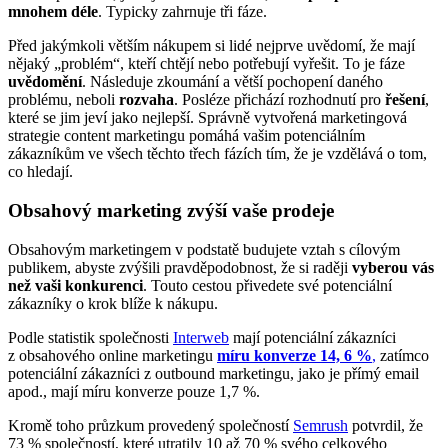
mnohem déle
. Typicky zahrnuje tři fáze.
Před jakýmkoli větším nákupem si lidé nejprve uvědomí, že mají
nějaký „problém“, kteří chtějí nebo potřebují vyřešit. To je fáze
uvědomění
. Následuje zkoumání a větší pochopení daného
problému, neboli
rozvaha
. Posléze přichází rozhodnutí pro
řešení
,
které se jim jeví jako nejlepší. Správně vytvořená marketingová
strategie content marketingu pomáhá vašim potenciálním
zákazníkům ve všech těchto třech fázích tím, že je vzdělává o tom,
co hledají.
Obsahový marketing zvýší vaše prodeje
Obsahovým marketingem v podstatě budujete vztah s cílovým
publikem, abyste zvýšili pravděpodobnost, že si raději
vyberou vás
než vaši konkurenci
. Touto cestou přivedete své potenciální
zákazníky o krok blíže k nákupu.
Podle statistik společnosti
Interweb
mají potenciální zákazníci
z obsahového online marketingu
míru konverze 14, 6 %
,
zatímco
potenciální zákazníci z outbound marketingu, jako je přímý email
apod., mají míru konverze pouze 1,7 %.
Kromě toho průzkum provedený společností
Semrush
potvrdil, že
73 % společností, které utratily 10 až 70 % svého celkového