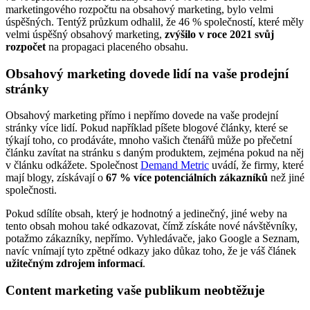
marketingového rozpočtu na obsahový marketing, bylo velmi
úspěšných. Tentýž průzkum odhalil, že 46 % společností, které měly
velmi úspěšný obsahový marketing,
zvýšilo v roce 2021 svůj
rozpočet
na propagaci placeného obsahu.
Obsahový marketing dovede lidí na vaše prodejní
stránky
Obsahový marketing přímo i nepřímo dovede na vaše prodejní
stránky více lidí. Pokud například píšete blogové články, které se
týkají toho, co prodáváte, mnoho vašich čtenářů může po přečetní
článku zavítat na stránku s daným produktem, zejména pokud na něj
v článku odkážete. Společnost
Demand Metric
uvádí, že firmy, které
mají blogy, získávají o
67 % více potenciálních zákazníků
než jiné
společnosti.
Pokud sdílíte obsah, který je hodnotný a jedinečný, jiné weby na
tento obsah mohou také odkazovat, čímž získáte nové návštěvníky,
potažmo zákazníky, nepřímo. Vyhledávače, jako Google a Seznam,
navíc vnímají tyto zpětné odkazy jako důkaz toho, že je váš článek
užitečným zdrojem informací
.
Content marketing vaše publikum neobtěžuje