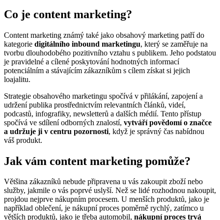
Co je content marketing?
Content marketing známý také jako obsahový marketing patří do
kategorie
digitálního inbound marketingu
, který se zaměřuje na
tvorbu dlouhodobého pozitivního vztahu s publikem. Jeho podstatou
je pravidelné a cílené poskytování hodnotných informací
potenciálním a stávajícím zákazníkům s cílem získat si jejich
loajalitu.
Strategie obsahového marketingu spočívá v přilákání, zapojení a
udržení publika prostřednictvím relevantních článků, videí,
podcastů, infografiky, newsletterů a dalších médií. Tento přístup
spočívá ve sdílení odborných znalostí,
vytváří povědomí o značce
a udržuje ji v centru pozornosti
, když je správný čas nabídnou
váš produkt.
Jak vám content marketing pomůže?
Většina zákazníků nebude připravena u vás zakoupit zboží nebo
služby, jakmile o vás poprvé uslyší. Než se lidé rozhodnou nakoupit,
projdou nejprve nákupním procesem. U menších produktů, jako je
například oblečení, je nákupní proces poměrně rychlý, zatímco u
větších produktů, jako je třeba automobil,
nákupní proces trvá