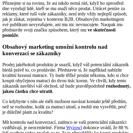
Přiznejme si na rovinu, že asi nikdo nemá rád, když ho uprostřed
dne vyrušují lidé, kteří se mu snaží něco prodat. Utrácet peníze za
reklamy, které ruší vaše zákazníky, není tedy vždy nejlepší způsob,
jak je získat, zejména v kontextu B2B. Obsahovým marketingem
své publikum nevyrušujete, ani mu nic nevnucujete. Naopak mu
představíte svoji značku způsobem, který mu
ve skutečnosti
pomůže
.
Obsahový marketing umožní kontrolu nad
konverzací se zákazníky
Prodej jakéhokoli produktu je snazší, když váš potenciální zákazník
hledá právě to, co prodáváte. Představte si, že například nabízíte
kvalitní luxusní matrace. Ty bude těžké prodat někomu, kdo si chce
koupit obyčejnou matraci do dvou tisíc korun. Ve chvíli, kdy tento
zákazník navštíví váš obchod, už bude pravděpodobně
rozhodnutý,
jakou částku chce utratit
.
Co kdybyste s ním ale měli možnost navázat kontakt ještě předtím,
než se rozhodne, kolik za matraci utratí, a mohli mu vysvětlit, proč
je důležité platit za kvalitu?
Mít kontrolu nad konverzací, zatímco se vaši potenciální zákazníci
vzdělávají, je neocenitelné. Firma
Wyzowl
dokonce uvádí, že 88 %
lidí oceňuje videa značek za to, že je přesvědčila ke koupi produktu