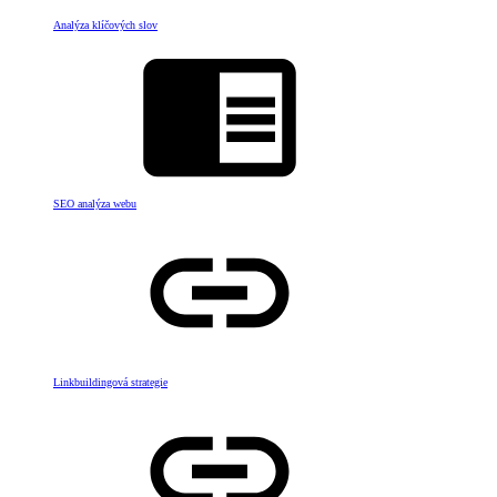
Analýza klíčových slov
SEO analýza webu
Linkbuildingová strategie