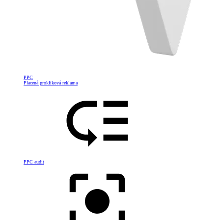
PPC
Placená prokliková reklama
PPC audit