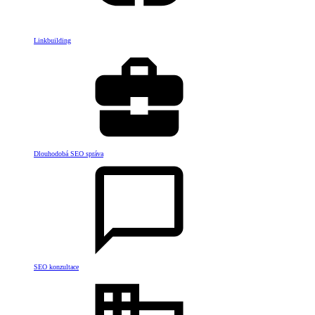
Linkbuilding
Dlouhodobá SEO správa
SEO konzultace